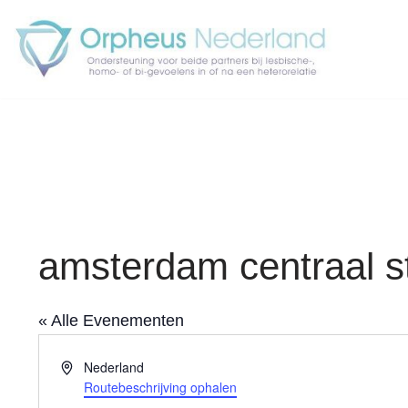
Ga
naar
de
inhoud
amsterdam centraal s
« Alle Evenementen
Adres
Nederland
Routebeschrijving ophalen