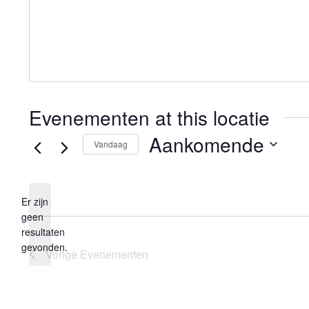
Evenementen at this locatie
Aankomende
Vandaag
Selecteer
een
Er zijn
datum.
geen
Bericht
resultaten
gevonden.
Vorige
Evenementen