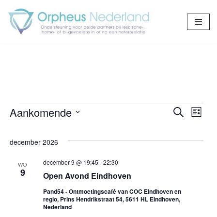
Ga
naar
de
inhoud
Aankomende
Evene
Eve
Zoeken
Lijst
Selecteer
wee
Zoeken
een
december 2026
navi
en
datum.
december 9 @ 19:45
-
22:30
weerge
WO
9
Open Avond Eindhoven
navigat
Pand54 - Ontmoetingscafé van COC Eindhoven en
regio, Prins Hendrikstraat 54, 5611 HL Eindhoven,
Nederland