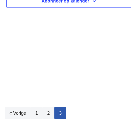
navigat
Abonneer op kalender
« Vorige
1
2
3