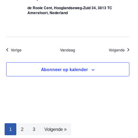
de Rooie Cent, Hooglandseweg-Zuid 34, 3813 TC
Amersfoort, Nederland
Evenementen
Evenem
Vorige
Vandaag
Volgende
Abonneer op kalender
1
2
3
Volgende »