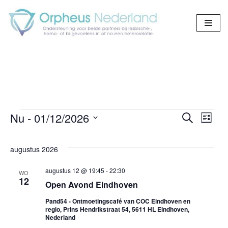
Ga
naar
de
inhoud
Nu
 - 
01/12/2026
Evene
Eve
Zoeken
Lijst
Selecteer
wee
Zoeken
een
augustus 2026
navi
en
datum.
augustus 12 @ 19:45
-
22:30
weerge
WO
12
Open Avond Eindhoven
navigat
Pand54 - Ontmoetingscafé van COC Eindhoven en
regio, Prins Hendrikstraat 54, 5611 HL Eindhoven,
Nederland