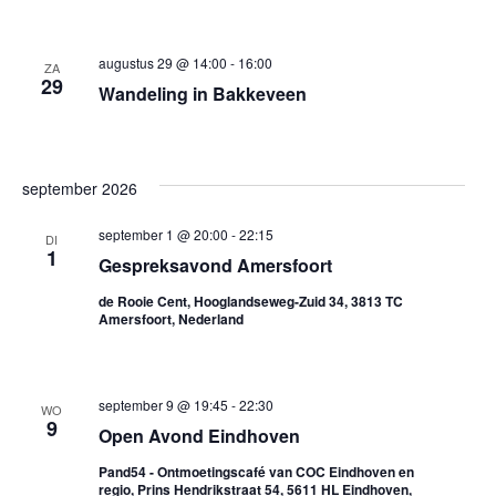
augustus 29 @ 14:00
-
16:00
ZA
29
Wandeling in Bakkeveen
september 2026
september 1 @ 20:00
-
22:15
DI
1
Gespreksavond Amersfoort
de Rooie Cent, Hooglandseweg-Zuid 34, 3813 TC
Amersfoort, Nederland
september 9 @ 19:45
-
22:30
WO
9
Open Avond Eindhoven
Pand54 - Ontmoetingscafé van COC Eindhoven en
regio, Prins Hendrikstraat 54, 5611 HL Eindhoven,